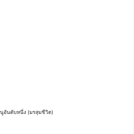
อันดับหนึ่ง (มรสุมชีวิต)