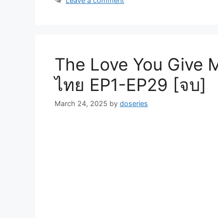
Leave a comment
The Love You Give Me
ไทย EP1-EP29 [จบ]
March 24, 2025
by
doseries