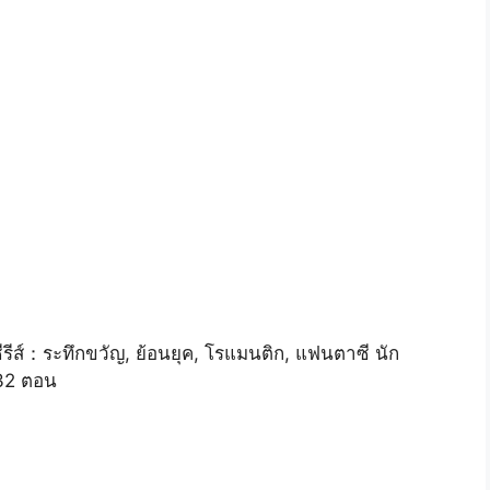
รีส์：ระทึกขวัญ, ย้อนยุค, โรแมนติก, แฟนตาซี นัก
：32 ตอน