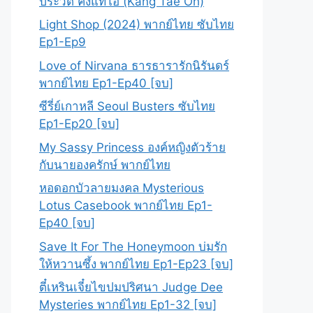
ประวัติ คังแทโอ (Kang Tae Oh)
Light Shop (2024) พากย์ไทย ซับไทย
Ep1-Ep9
Love of Nirvana ธารธารารักนิรันดร์
พากย์ไทย Ep1-Ep40 [จบ]
ซีรี่ย์เกาหลี Seoul Busters ซับไทย
Ep1-Ep20 [จบ]
My Sassy Princess องค์หญิงตัวร้าย
กับนายองครักษ์ พากย์ไทย
หอดอกบัวลายมงคล Mysterious
Lotus Casebook พากย์ไทย Ep1-
Ep40 [จบ]
Save It For The Honeymoon บ่มรัก
ให้หวานซึ้ง พากย์ไทย Ep1-Ep23 [จบ]
ตี๋เหรินเจี๋ยไขปมปริศนา Judge Dee
Mysteries พากย์ไทย Ep1-32 [จบ]