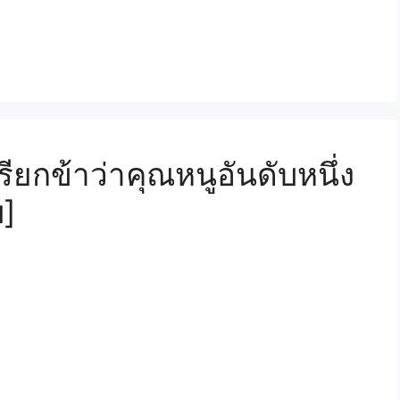
ยกข้าว่าคุณหนูอันดับหนึ่ง
บ]