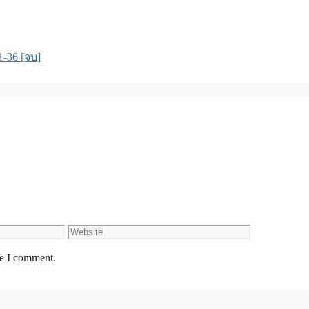
-36 [จบ]
Website
me I comment.