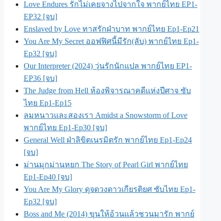
Love Endures รักไม่เคยจางไปจากใจ พากย์ไทย EP1-
EP32 [จบ]
Enslaved by Love ทาสรักฝ่าบาท พากย์ไทย Ep1-Ep21
You Are My Secret ออฟฟิศนี้มีรัก(ลับ) พากย์ไทย Ep1-
Ep32 [จบ]
Our Interpreter (2024) วุ่นรักนักแปล พากย์ไทย EP1-
EP36 [จบ]
The Judge from Hell ห้องพิจารณาคดีแห่งปีศาจ ซับ
ไทย Ep1-Ep15
ลมหนาวและสองเรา Amidst a Snowstorm of Love
พากย์ไทย Ep1-Ep30 [จบ]
General Well ฝ่าลิขิตเนรมิตรัก พากย์ไทย Ep1-Ep24
[จบ]
ม่านมุกม่านหยก The Story of Pearl Girl พากย์ไทย
Ep1-Ep40 [จบ]
You Are My Glory ดุจดวงดาวเกียรติยศ ซับไทย Ep1-
Ep32 [จบ]
Boss and Me (2014) ขุนให้อ้วนแล้วชวนมารัก พากย์