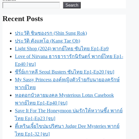
Search
Recent Posts
ประวัติ ชินซองรก (Shin Sung Rok)
ประวัติ คังแทโอ (Kang Tae Oh)
Light Shop (2024) พากย์ไทย ซับไทย Ep1-Ep9
Love of Nirvana ธารธารารักนิรันดร์ พากย์ไทย Ep1-
Ep40 [จบ]
ซีรี่ย์เกาหลี Seoul Busters ซับไทย Ep1-Ep20 [จบ]
My Sassy Princess องค์หญิงตัวร้ายกับนายองครักษ์
พากย์ไทย
หอดอกบัวลายมงคล Mysterious Lotus Casebook
พากย์ไทย Ep1-Ep40 [จบ]
Save It For The Honeymoon บ่มรักให้หวานซึ้ง พากย์
ไทย Ep1-Ep23 [จบ]
ตี๋เหรินเจี๋ยไขปมปริศนา Judge Dee Mysteries พากย์
ไทย Ep1-32 [จบ]